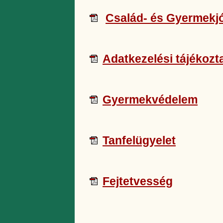
Család- és Gyermekjó
Adatkezelési tájékozt
Gyermekvédelem
Tanfelügyelet
Fejtetvesség