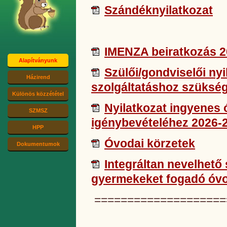
Szándéknyilatkozat
IMENZA beiratkozás 
Alapítványunk
Szülői/gondviselői nyi
Házirend
szolgáltatáshoz szükség
Különös közzététel
Nyilatkozat ingyenes
SZMSZ
igénybevételéhez 2026-
HPP
Óvodai körzetek
Dokumentumok
Integráltan nevelhető 
gyermekeket fogadó óv
====================