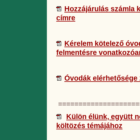
Hozzájárulás számla 
címre
Kérelem kötelező óvod
felmentésre vonatkozóa
Óvodák elérhetősége
====================
Külön élünk, együtt n
költözés témájához