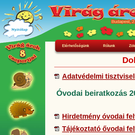
Elérhetőségünk
Rólunk
Zöl
Do
Adatvédelmi tisztvise
Óvodai beiratkozás 2
Hirdetmény óvodai fel
Tájékoztató ővodai fel