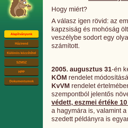
Hogy miért?
A válasz igen rövid: az e
kapzsiság és mohóság ölt
Alapítványunk
veszélybe sodort egy olya
Házirend
számított.
Különös közzététel
SZMSZ
2005. augusztus 31
-én k
HPP
KÖM
rendelet módosításá
Dokumentumok
KvVM
rendelet értelmébe
szempontból jelentős növé
védett, eszmei értéke 10 
a hagymára is, valamint a
szedett példányra is egya