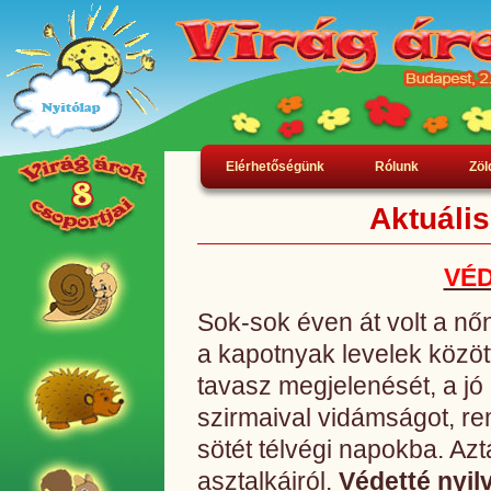
Elérhetőségünk
Rólunk
Zöl
Aktuáli
VÉD
Sok-sok éven át volt a nő
a kapotnyak levelek közö
tavasz megjelenését, a jó i
szirmaival vidámságot, r
sötét télvégi napokba. Azt
asztalkáiról.
Védetté nyil